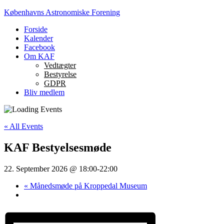
Københavns Astronomiske Forening
Forside
Kalender
Facebook
Om KAF
Vedtægter
Bestyrelse
GDPR
Bliv medlem
Interessefællesskab
og
« All Events
netværk
KAF Bestyelsesmøde
22. September 2026 @ 18:00
-
22:00
«
Månedsmøde på Kroppedal Museum