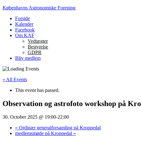
Københavns Astronomiske Forening
Forside
Kalender
Facebook
Om KAF
Vedtægter
Bestyrelse
GDPR
Bliv medlem
Interessefællesskab
og
« All Events
netværk
This event has passed.
Observation og astrofoto workshop på Kr
30. October 2025 @ 19:00
-
22:00
«
Ordinær generalforsamling på Kroppedal
medlemsmøde på Kroppedal
»